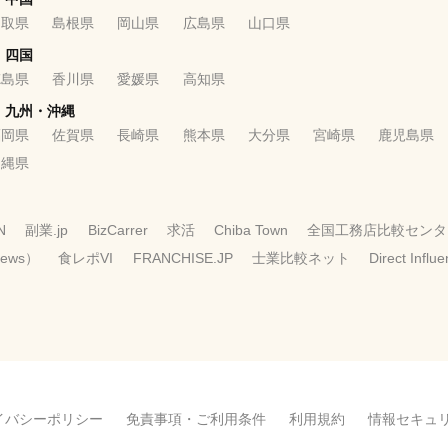
鳥取県
島根県
岡山県
広島県
山口県
四国
徳島県
香川県
愛媛県
高知県
九州・沖縄
福岡県
佐賀県
長崎県
熊本県
大分県
宮崎県
鹿児島県
沖縄県
N
副業.jp
BizCarrer
求活
Chiba Town
全国工務店比較センタ
News）
食レポVI
FRANCHISE.JP
士業比較ネット
Direct Influ
イバシーポリシー
免責事項・ご利用条件
利用規約
情報セキュ