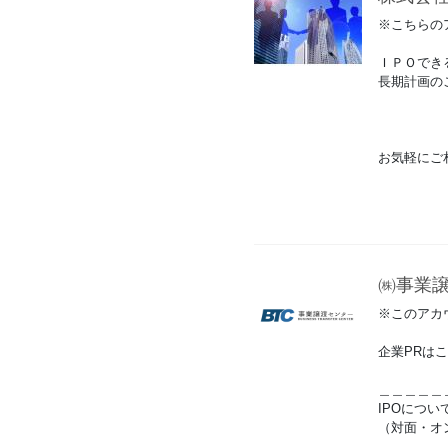
※こちらの
ＩＰＯでき
長期計画の
お気軽にご
㈱事業
※このアカ
企業PRは
＿＿＿＿＿
IPOにつ
（対面・オ